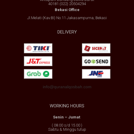
40181 (022) 20504294
Bekasi Office
Jl.Melati (Kav.BI) No.11 Jakasampurna, Bekasi
DELIVERY
info@quranalqosbah.com
WORKING HOURS
Senin – Jumat
( 08.00 s/d 15.00 )
Sabtu & Minggu tutup