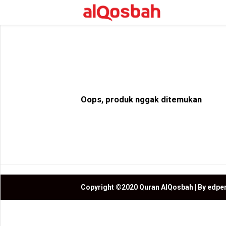
Oops, produk nggak ditemukan
Copyright ©2020 Quran AlQosbah | By edpe