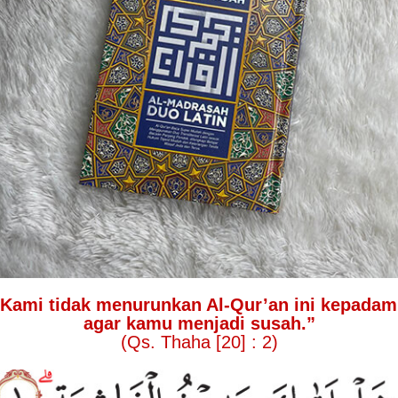
Kami tidak menurunkan Al-Qur’an ini kepada
agar kamu menjadi susah.”
(Qs. Thaha [20] : 2)