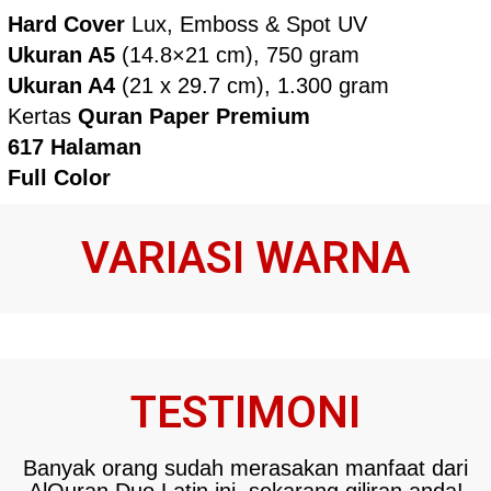
.
Hard Cover
Lux, Emboss & Spot UV
.
Ukuran A5
(14.8×21 cm), 750 gram
.
Ukuran A4
(21 x 29.7 cm), 1.300 gram
. Kertas
Quran Paper Premium
.
617 Halaman
.
Full Color
VARIASI WARNA
TESTIMONI
Banyak orang sudah merasakan manfaat dari